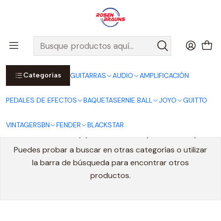
Por compras sobre $25.000 en Santiago urbano, Colina o
Padre Hurtado, incluimos el despacho!
Ver Detalles
Inicio
FENDER
CUERDAS FENDER
Cuerdas Ukelele FENDER
Categorías
GUITARRAS
AUDIO
AMPLIFICACIÓN
Cuerdas Ukelele FENDER
PEDALES DE EFECTOS
BAQUETAS
ERNIE BALL
JOYO
GUITTO
VINTAGE
RSBN
FENDER
BLACKSTAR
Todavía no hay productos disponibles aquí
Puedes probar a buscar en otras categorías o utilizar
la barra de búsqueda para encontrar otros
productos.