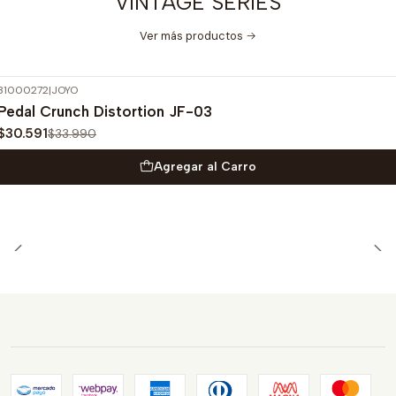
VINTAGE SERIES
Ver más productos
31000272
|
JOYO
-10%
OFF
Pedal Crunch Distortion JF-03
$30.591
$33.990
Agregar al Carro