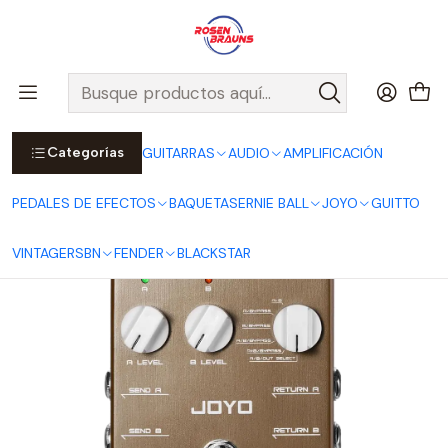
Por compras sobre $25.000 en Santiago urbano, Colina o
Padre Hurtado, incluimos el despacho!
Ver Detalles
Inicio
JOYO
PEDALES
VINTAGE SERIES
Pedal Orthos Line Selector JF-24
Categorías
GUITARRAS
AUDIO
AMPLIFICACIÓN
PEDALES DE EFECTOS
BAQUETAS
ERNIE BALL
JOYO
GUITTO
VINTAGE
RSBN
FENDER
BLACKSTAR