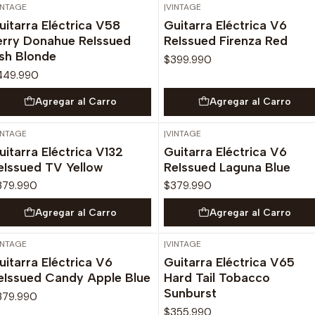
INTAGE
|
VINTAGE
uitarra Eléctrica V58
Guitarra Eléctrica V6
erry Donahue ReIssued
ReIssued Firenza Red
sh Blonde
$399.990
449.990
Agregar al Carro
Agregar al Carro
INTAGE
|
VINTAGE
uitarra Eléctrica V132
Guitarra Eléctrica V6
eIssued TV Yellow
ReIssued Laguna Blue
379.990
$379.990
Agregar al Carro
Agregar al Carro
INTAGE
|
VINTAGE
uitarra Eléctrica V6
Guitarra Eléctrica V65
eIssued Candy Apple Blue
Hard Tail Tobacco
Sunburst
379.990
$355.990