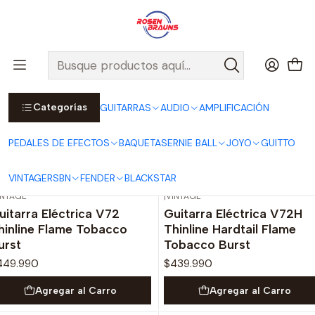
Por compras sobre $25.000 en Santiago urbano, Colina o
Padre Hurtado, incluimos el despacho!
Ver Detalles
Inicio
GUITARRAS
Categorías
GUITARRAS
AUDIO
AMPLIFICACIÓN
GUITARRAS
PEDALES DE EFECTOS
BAQUETAS
ERNIE BALL
JOYO
GUITTO
Filtros
VINTAGE
RSBN
FENDER
BLACKSTAR
INTAGE
|
VINTAGE
uitarra Eléctrica V72
Guitarra Eléctrica V72H
hinline Flame Tobacco
Thinline Hardtail Flame
urst
Tobacco Burst
449.990
$439.990
Agregar al Carro
Agregar al Carro