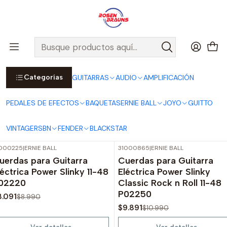
Por compras sobre $25.000 en Santiago urbano, Colina o
Padre Hurtado, incluimos el despacho!
Ver Detalles
Inicio
ERNIE BALL
CUERDAS ERNIE BALL
Cuerdas Eléctricas ERNIE BALL
Categorías
GUITARRAS
AUDIO
AMPLIFICACIÓN
Cuerdas Eléctricas ERNIE BALL
PEDALES DE EFECTOS
BAQUETAS
ERNIE BALL
JOYO
GUITTO
Filtros
VINTAGE
RSBN
FENDER
BLACKSTAR
000225
|
ERNIE BALL
31000865
|
ERNIE BALL
-10%
OFF
-10%
OFF
uerdas para Guitarra
Cuerdas para Guitarra
Agotado
Agotado
léctrica Power Slinky 11-48
Eléctrica Power Slinky
02220
Classic Rock n Roll 11-48
P02250
8.091
$8.990
$9.891
$10.990
Ver detalles
Ver detalles