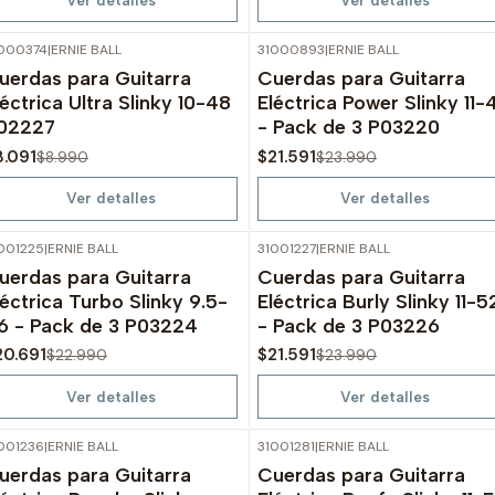
000374
|
ERNIE BALL
31000893
|
ERNIE BALL
-10%
OFF
-10%
OFF
uerdas para Guitarra
Cuerdas para Guitarra
Agotado
Agotado
léctrica Ultra Slinky 10-48
Eléctrica Power Slinky 11-
02227
- Pack de 3 P03220
8.091
$21.591
$8.990
$23.990
Ver detalles
Ver detalles
001225
|
ERNIE BALL
31001227
|
ERNIE BALL
-10%
OFF
-10%
OFF
uerdas para Guitarra
Cuerdas para Guitarra
Agotado
Agotado
léctrica Turbo Slinky 9.5-
Eléctrica Burly Slinky 11-5
6 - Pack de 3 P03224
- Pack de 3 P03226
20.691
$21.591
$22.990
$23.990
Ver detalles
Ver detalles
001236
|
ERNIE BALL
31001281
|
ERNIE BALL
-10%
OFF
-10%
OFF
uerdas para Guitarra
Cuerdas para Guitarra
Agotado
Agotado