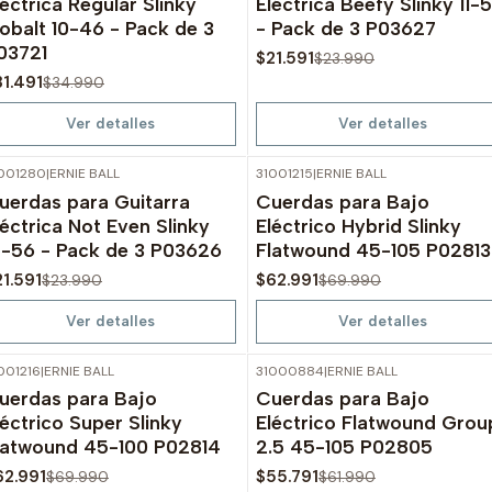
léctrica Regular Slinky
Eléctrica Beefy Slinky 11-
obalt 10-46 - Pack de 3
- Pack de 3 P03627
03721
$21.591
$23.990
31.491
$34.990
Ver detalles
Ver detalles
001280
|
ERNIE BALL
31001215
|
ERNIE BALL
-10%
OFF
-10%
OFF
uerdas para Guitarra
Cuerdas para Bajo
Agotado
Agotado
léctrica Not Even Slinky
Eléctrico Hybrid Slinky
2-56 - Pack de 3 P03626
Flatwound 45-105 P02813
21.591
$62.991
$23.990
$69.990
Ver detalles
Ver detalles
001216
|
ERNIE BALL
31000884
|
ERNIE BALL
-10%
OFF
-10%
OFF
uerdas para Bajo
Cuerdas para Bajo
Agotado
Agotado
léctrico Super Slinky
Eléctrico Flatwound Grou
latwound 45-100 P02814
2.5 45-105 P02805
62.991
$55.791
$69.990
$61.990