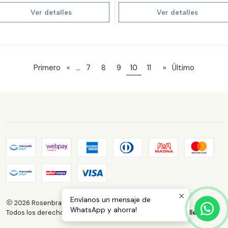
Ver detalles
Ver detalles
...
Primero
«
7
8
9
10
11
»
Último
Envíanos un mensaje de
2026 Rosenbrauns Store.
WhatsApp y ahorra!
Todos los derechos reservados.
Desarrollado por Jumpseller
.