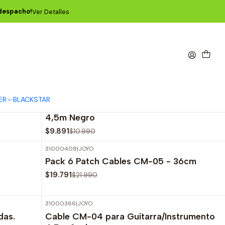
 despacho!
Ver Detalles
31000218
|
JOYO
-10%
OFF
ER
BLACKSTAR
das.
Cable CM-04 para Guitarra/Instrumento
4,5m Negro
$9.891
$10.990
31000408
|
JOYO
-10%
OFF
Pack 6 Patch Cables CM-05 - 36cm
Agotado
$19.791
$21.990
31000366
|
JOYO
-10%
OFF
das.
Cable CM-04 para Guitarra/Instrumento
Agotado