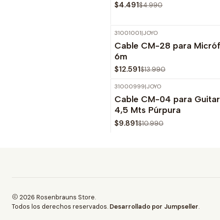
$4.491
$4.990
31001001
|
JOYO
-10%
OFF
Cable CM-28 para Micró
Agotado
6m
$12.591
$13.990
31000999
|
JOYO
-10%
OFF
Cable CM-04 para Guitar
Agotado
4,5 Mts Púrpura
$9.891
$10.990
2026 Rosenbrauns Store.
Todos los derechos reservados.
Desarrollado por Jumpseller
.