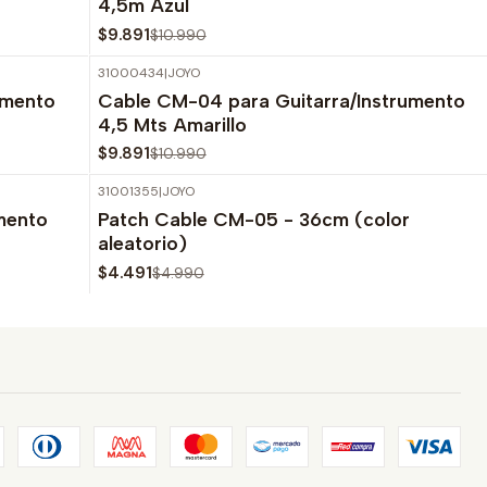
4,5m Azul
$9.891
$10.990
31000434
|
JOYO
-10%
OFF
umento
Cable CM-04 para Guitarra/Instrumento
Agotado
4,5 Mts Amarillo
$9.891
$10.990
31001355
|
JOYO
-10%
OFF
mento
Patch Cable CM-05 - 36cm (color
Agotado
aleatorio)
$4.491
$4.990