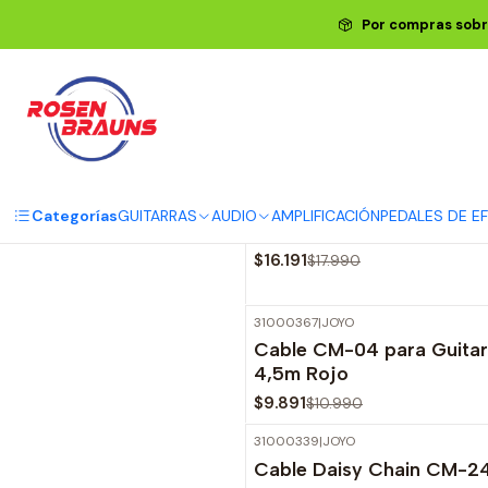
Por compras sobr
31000249
|
JOYO
-10%
OFF
Categorías
GUITARRAS
AUDIO
AMPLIFICACIÓN
PEDALES DE E
Pack 6 Patch Cables CM-1
$16.191
$17.990
31000367
|
JOYO
-10%
OFF
Cable CM-04 para Guitar
4,5m Rojo
$9.891
$10.990
31000339
|
JOYO
-10%
OFF
Cable Daisy Chain CM-24 
Agotado