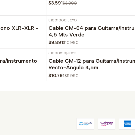
$3.591
$3.990
31001000
|
JOYO
-10%
OFF
fono XLR-XLR -
Cable CM-04 para Guitarra/Instr
Agotado
4,5 Mts Verde
$9.891
$10.990
31000510
|
JOYO
-10%
OFF
ra/Instrumento
Cable CM-12 para Guitarra/Instru
Agotado
Recto-Ángulo 4,5m
$10.791
$11.990