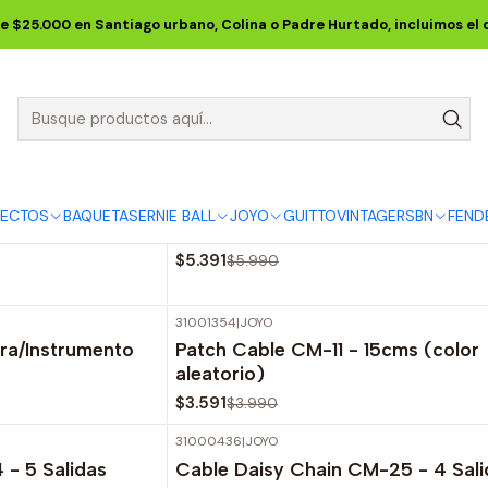
Inicio
JOYO
CABLES JOYO
e $25.000 en Santiago urbano, Colina o Padre Hurtado, incluimos el
CABLES JOYO
31000409
|
JOYO
-10%
OFF
FECTOS
BAQUETAS
ERNIE BALL
JOYO
GUITTO
VINTAGE
RSBN
FEND
1 - 15cm
Cable Daisy Chain CM-26 - 8 Sali
$5.391
$5.990
31001354
|
JOYO
-10%
OFF
ra/Instrumento
Patch Cable CM-11 - 15cms (color
aleatorio)
$3.591
$3.990
31000436
|
JOYO
-10%
OFF
- 5 Salidas
Cable Daisy Chain CM-25 - 4 Sali
Agotado